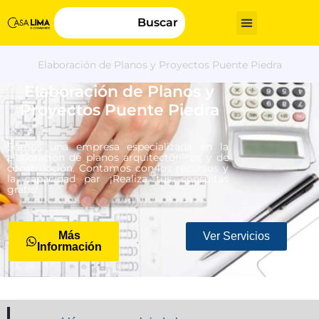
Buscar
Elaboración de Planos y Proyectos Puente Piedra
Elaboración de Planos y
Proyectos Puente Piedra
Somos una empresa especializada en la
elaboración de planos arquitectónicos y de
construcción. Contamos con los recursos y
la capacidad par ¡Realiza tus consultas
gratis!
Más
Ver Servicios
Información