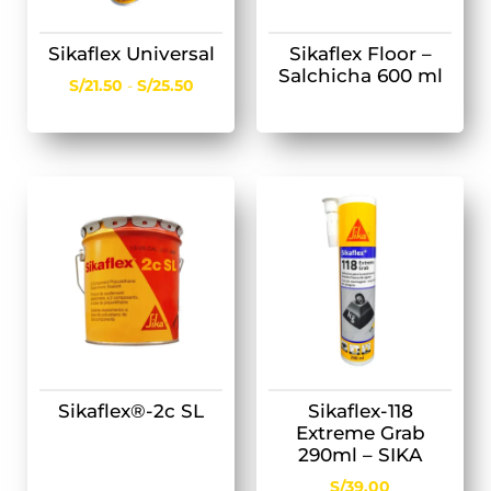
Sikaflex Universal
Sikaflex Floor –
Salchicha 600 ml
S/
21.50
-
S/
25.50
Sikaflex®-2c SL
Sikaflex-118
Extreme Grab
290ml – SIKA
S/
39.00