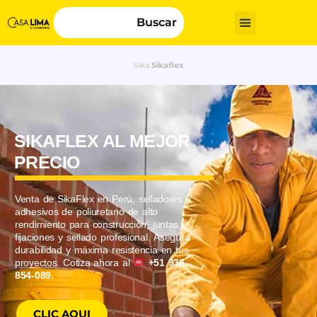
Buscar
Sika
Sikaflex
SIKAFLEX AL MEJOR
PRECIO
Venta de SikaFlex en Perú, selladores y
adhesivos de poliuretano de alto
rendimiento para construcción, juntas,
fijaciones
y sellado profesional. Asegura
durabilidad y máxima resistencia en tus
proyectos. Cotiza ahora al
+51 936-
854-089.
CLIC AQUI