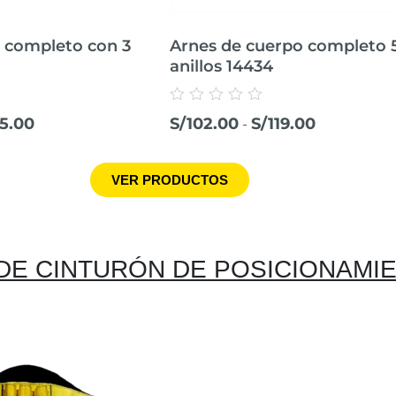
 completo con 3
Arnes de cuerpo completo 
anillos 14434
Valorado
5.00
S/
102.00
S/
119.00
-
con
0
de
5
VER PRODUCTOS
DE CINTURÓN DE POSICIONAMI