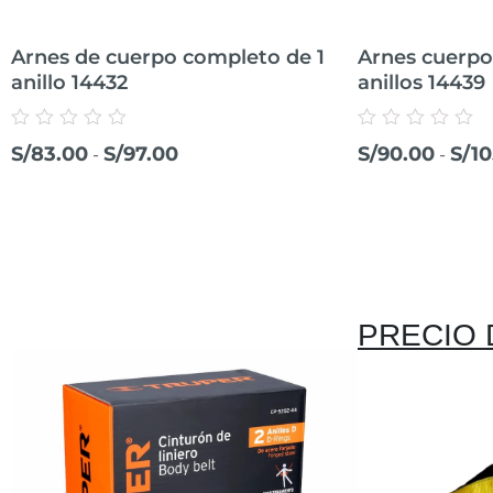
Arnes de cuerpo completo de 1
Arnes cuerpo
anillo 14432
anillos 14439
Valorado
Valorado
S/
83.00
S/
97.00
S/
90.00
S/
10
-
-
con
con
0
0
de
de
5
5
PRECIO 