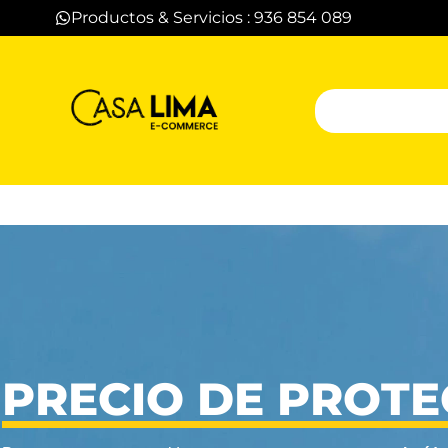
Productos & Servicios : 936 854 089
PRECIO DE PROTE