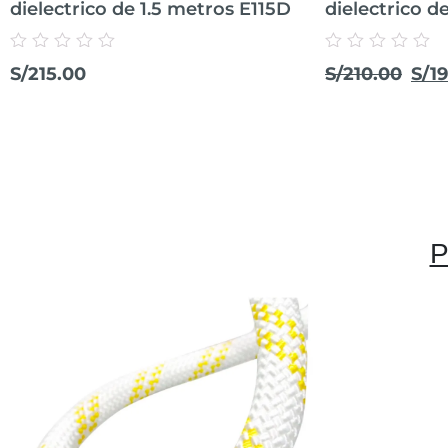
dielectrico de 1.5 metros E115D
dielectrico d
Valorado
Valorado
S/
215.00
S/
210.00
S/
1
con
con
0
0
de
de
5
5
P