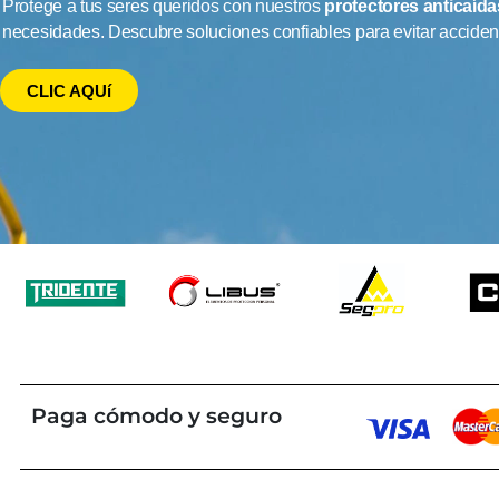
Protege a tus seres queridos con nuestros
protectores anticaída
necesidades. Descubre soluciones confiables para evitar accident
CLIC AQUí
Paga cómodo y seguro