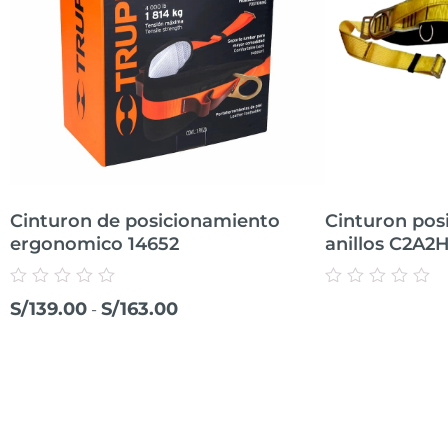
Cinturon de posicionamiento
Cinturon pos
ergonomico 14652
anillos C2A2
Valorado
Valorado
S/
139.00
S/
163.00
-
con
con
0
0
de
de
5
5