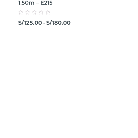
1.50m – E215
Valorado
S/
125.00
S/
180.00
-
con
0
de
5