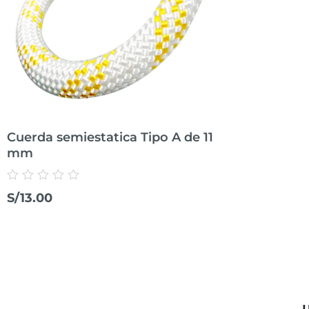
Cuerda semiestatica Tipo A de 11
mm
Valorado
S/
13.00
con
0
de
5