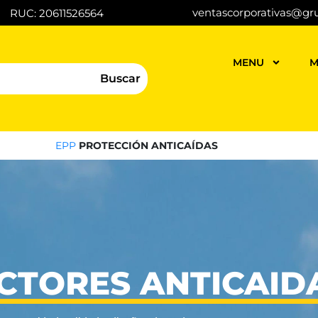
ventascorporativas@gr
RUC: 20611526564
MENU
M
Buscar
EPP
PROTECCIÓN ANTICAÍDAS
CTORES ANTICAID