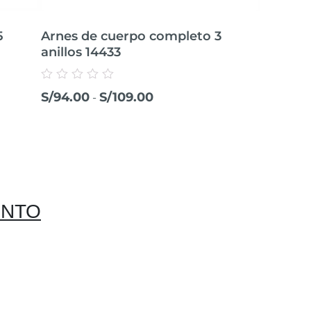
5
Arnes de cuerpo completo 3
Arnes in
anillos 14433
hebillas
Valorado
Valorado
S/
94.00
S/
109.00
S/
138.0
-
con
con
0
0
de
de
5
5
ENTO