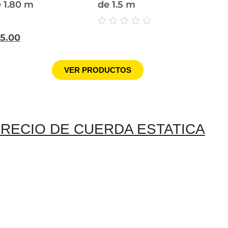
e 1.80 m
de 1.5 m
Valorado
95.00
con
0
de
5
VER PRODUCTOS
RECIO DE CUERDA ESTATICA