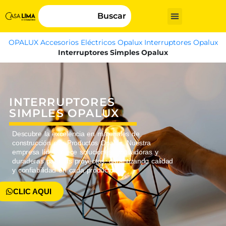
Buscar
OPALUX
Accesorios Eléctricos Opalux
Interruptores Opalux
Interruptores Simples Opalux
INTERRUPTORES
SIMPLES OPALUX
Descubre la excelencia en materiales de
construcción con Productos Opalux. Nuestra
empresa líder ofrece soluciones innovadoras y
duraderas para tus proyectos, garantizando calidad
y confiabilidad en cada producto.
CLIC AQUI