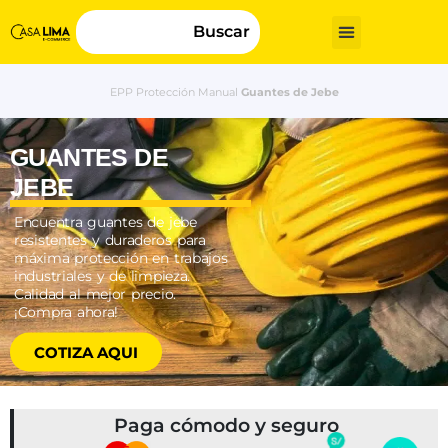
Buscar
EPP
Protección Manual
Guantes de Jebe
GUANTES DE
JEBE
Encuentra guantes de jebe
resistentes y duraderos para
máxima protección en trabajos
industriales y de limpieza.
Calidad al mejor precio.
¡Compra ahora!
COTIZA AQUI
Paga cómodo y seguro