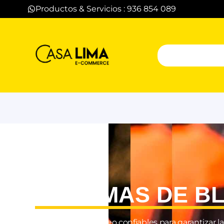
Productos & Servicios : 936 854 089
SISTEMAS DE B
Sistemas de bloqueo confiables para garantizar l