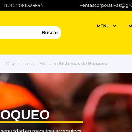
ventascorporativas@gr
RUC: 20611526564
MENU
M
Buscar
Dispositivos de Bloqueo
Sistemas de Bloqueo
LOQUEO
a seguridad en maquinaria y equipos.