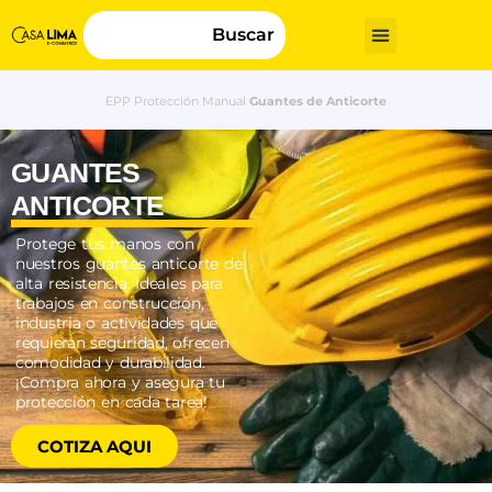
Buscar
EPP
Protección Manual
Guantes de Anticorte
GUANTES
ANTICORTE​
Protege tus manos con
nuestros guantes anticorte de
alta resistencia. Ideales para
trabajos en construcción,
industria o actividades que
requieran seguridad, ofrecen
comodidad y durabilidad.
¡Compra ahora y asegura tu
protección en cada tarea!
COTIZA AQUI