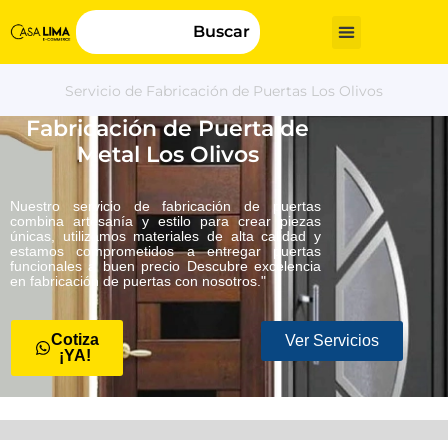
Buscar
Servicio de Fabricación de Puertas Los Olivos
Fabricación de Puerta de
Metal Los Olivos
Nuestro servicio de fabricación de puertas
combina artesanía y estilo para crear piezas
únicas, utilizamos materiales de alta calidad y
estamos comprometidos a entregar puertas
funcionales a buen precio Descubre excelencia
en fabricación de puertas con nosotros."
Cotiza
Ver Servicios
¡YA!