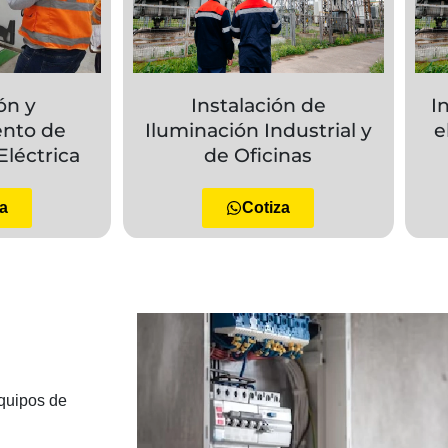
ón y
Instalación de
I
nto de
Iluminación Industrial y
e
Eléctrica
de Oficinas
a
Cotiza
quipos de