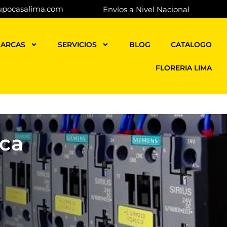
upocasalima.com
Envíos a Nivel Nacional
ARCAS
SERVICIOS
BLOG
CATALOGO
FLORERIA LIMA
ica