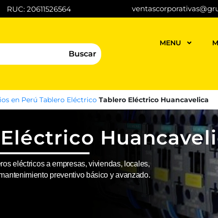
ventascorporativas@gr
RUC: 20611526564
MENU
M
Buscar
ios en Perú
Tablero Eléctrico
Tablero Eléctrico Huancavelica
 Eléctrico Huancavel
ros eléctricos a empresas, viviendas, locales,
o mantenimiento preventivo básico y avanzado.