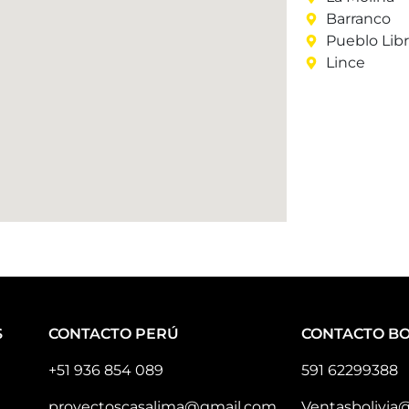
Barranco
Pueblo Lib
Lince
S
CONTACTO PERÚ
CONTACTO BO
+51 936 854 089
591 62299388
proyectoscasalima@gmail.com
Ventasbolivia