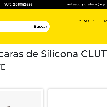
ventascorporativas@gr
RUC: 20611526564
MENU
M
Buscar
aras de Silicona CLU
TE