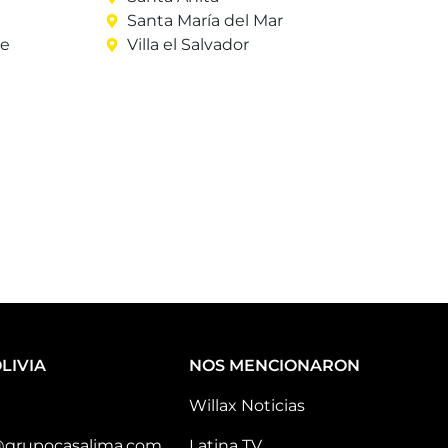
Santa María del Mar
re
Villa el Salvador
LIVIA
NOS MENCIONARON
Willax Noticias
@grupocasalima.com
Latina TV