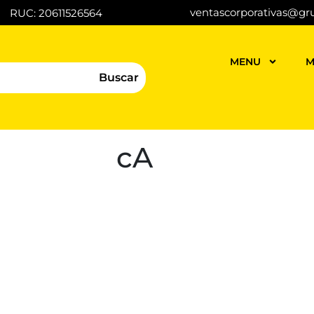
ventascorporativas@gr
RUC: 20611526564
MENU
M
Buscar
cA