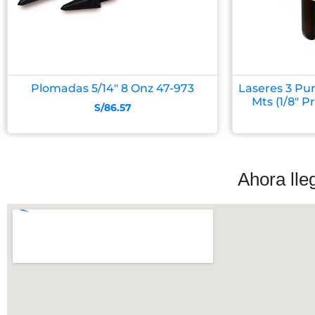
Plomadas 5/14″ 8 Onz 47-973
Laseres 3 Pu
Mts (1/8″ P
S/
86.57
Ahora lle