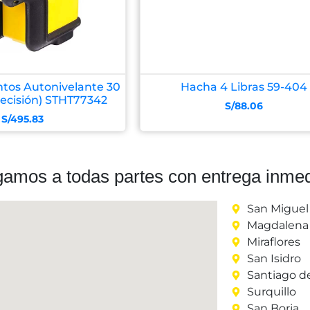
ntos Autonivelante 30
Hacha 4 Libras 59-404
recisión) STHT77342
S/
88.06
S/
495.83
gamos a todas partes con entrega inmed
San Miguel
Magdalena 
Miraflores
San Isidro
Santiago d
Surquillo
San Borja