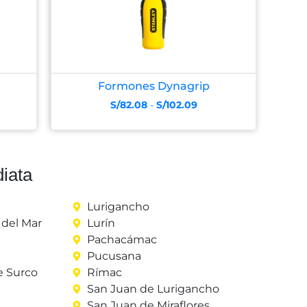
Formones Dynagrip
S/
82.08
-
S/
102.09
iata
Lurigancho
del Mar
Lurín
Pachacámac
Pucusana
e Surco
Rímac
San Juan de Lurigancho
San Juan de Miraflores