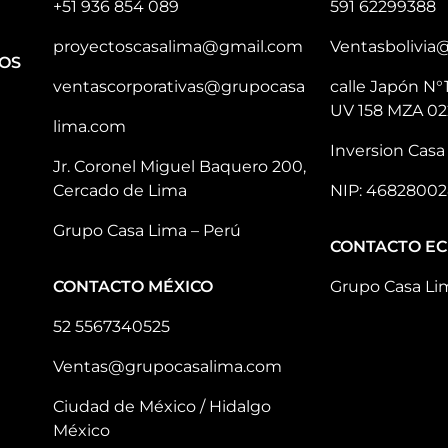
+51 936 854 089
591 62299388
proyectoscasalima@gmail.com
Ventasbolivia
OS
ventascorporativas@grupocasa
calle Japón N°
UV 158 MZA 02
lima.com
Inversion Casa 
Jr. Coronel Miguel Baquero 200,
Cercado de Lima
NIP: 46828002
Grupo Casa Lima – Perú
CONTACTO E
CONTACTO MÉXICO
Grupo Casa Li
52 5567340525
Ventas@grupocasalima.com
Ciudad de México / Hidalgo
México