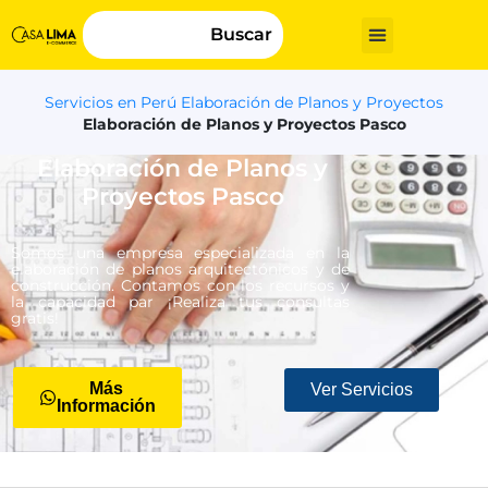
Buscar
Servicios en Perú
Elaboración de Planos y Proyectos
Elaboración de Planos y Proyectos Pasco
Elaboración de Planos y
Proyectos Pasco
Somos una empresa especializada en la
elaboración de planos arquitectónicos y de
construcción. Contamos con los recursos y
la capacidad par ¡Realiza tus consultas
gratis!
Más
Ver Servicios
Información