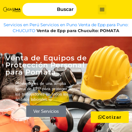
Buscar
Servicios en Perú
Servicios en Puno
Venta de Epp para Puno:
CHUCUITO
Venta de Epp para Chucuito: POMATA
Venta de Equipos de
Protección Personal
para Pomata
Proveedores de una amplia
gama de EPP para proteger a
los trabajadores en todos los
ámbitos laborales.
Ver Servicios
Cotizar