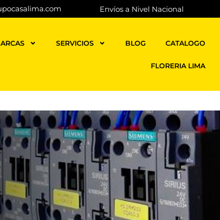
upocasalima.com
Envíos a Nivel Nacional
ARCAS
SERVICIOS
BLOG
CATALOGO
FLORERIA LIMA