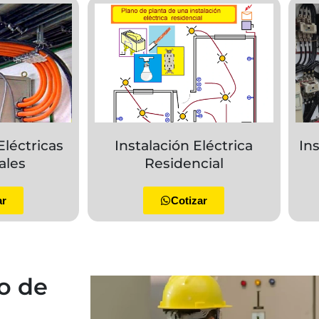
Eléctricas
Instalación Eléctrica
In
ales
Residencial
ar
Cotizar
o de