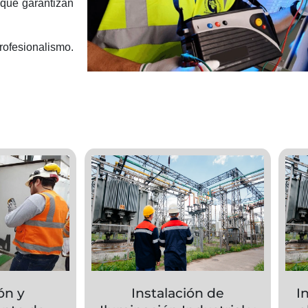
 que garantizan
fesionalismo.
ón y
Instalación de
I