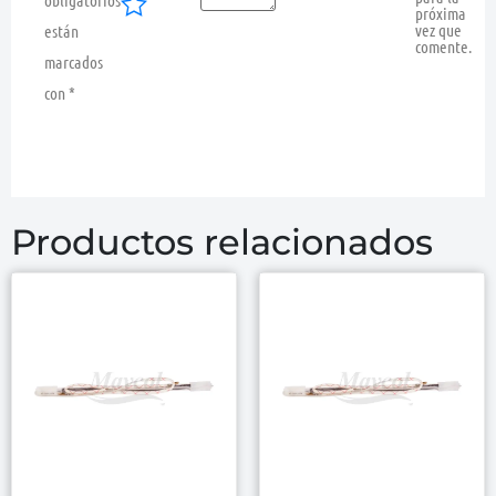
próxima
vez que
están
comente.
marcados
con
*
Productos relacionados