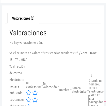
Valoraciones (0)
Valoraciones
No hay valoraciones aún.
Sé el primero en valorar “Resistencias tubulares 15” / 220V – 160W
15 – TRU-018”
Tu dirección
de correo
electrónico
Guarda mi
Tu
Tu
nombre,
no será
puntuación
*
valoración
*
correo
Correo
Nombre
*
electrónico
electrónico
*
publicada.
y web en
este
Los campos
navegador
para la
obligatorios