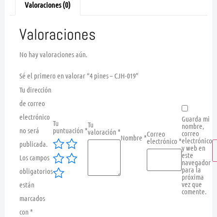
Valoraciones (0)
Valoraciones
No hay valoraciones aún.
Sé el primero en valorar “4 pines – CJH-019”
Tu dirección
de correo
electrónico
Guarda mi
Tu
Tu
nombre,
no será
puntuación
*
valoración
*
correo
Correo
Nombre
*
electrónico
electrónico
*
publicada.
y web en
este
Los campos
navegador
para la
obligatorios
próxima
vez que
están
comente.
marcados
con
*