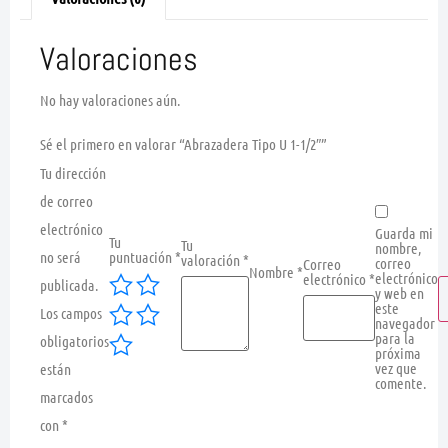
Valoraciones
No hay valoraciones aún.
Sé el primero en valorar “Abrazadera Tipo U 1-1/2″”
Tu dirección
de correo
electrónico
Guarda mi
Tu
Tu
nombre,
no será
puntuación
*
valoración
*
correo
Correo
Nombre
*
electrónico
electrónico
*
publicada.
y web en
este
Los campos
navegador
para la
obligatorios
próxima
vez que
están
comente.
marcados
con
*