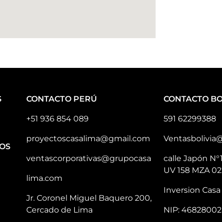
S
CONTACTO PERÚ
CONTACTO BO
+51 936 854 089
591 62299388
proyectoscasalima@gmail.com
Ventasbolivia
OS
ventascorporativas@grupocasa
calle Japón N°
UV 158 MZA 02
lima.com
Inversion Casa 
Jr. Coronel Miguel Baquero 200,
Cercado de Lima
NIP: 46828002