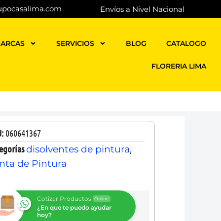
upocasalima.com
Envíos a Nivel Nacional
ARCAS
SERVICIOS
BLOG
CATALOGO
FLORERIA LIMA
U:
060641367
egorías
,
disolventes de pintura
nta de Pintura
Cotizar Productos
Online
¿En que te puedo ayudar
hoy?