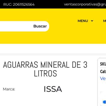
ventascorporativas@gr
RUC: 20611526564
MENU
M
Buscar
AGUARRAS MINERAL DE 3
SK
LITROS
Cat
Ve
ISSA
Marca: