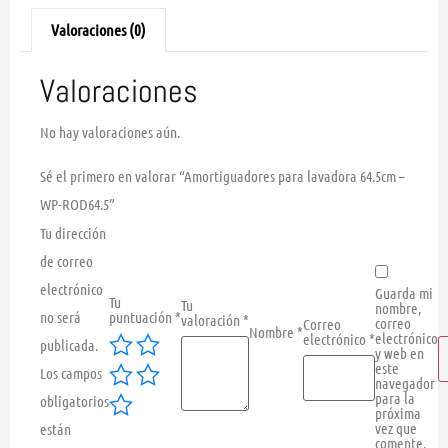
Valoraciones (0)
Valoraciones
No hay valoraciones aún.
Sé el primero en valorar “Amortiguadores para lavadora 64.5cm –
WP-ROD64.5”
Tu dirección
de correo
electrónico
Guarda mi
Tu
Tu
nombre,
no será
puntuación
*
valoración
*
correo
Correo
Nombre
*
electrónico
electrónico
*
publicada.
y web en
este
Los campos
navegador
para la
obligatorios
próxima
vez que
están
comente.