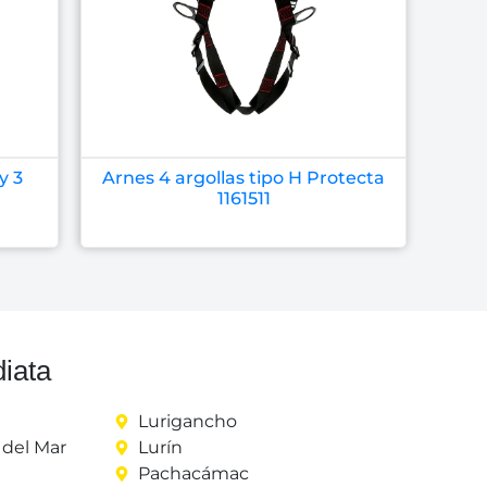
y 3
Arnes 4 argollas tipo H Protecta
1161511
iata
Lurigancho
del Mar
Lurín
Pachacámac