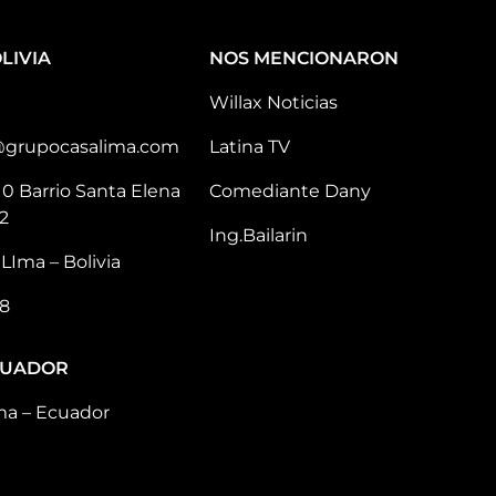
LIVIA
NOS MENCIONARON
Willax Noticias
@grupocasalima.com
Latina TV
10 Barrio Santa Elena
Comediante Dany
2
Ing.Bailarin
LIma – Bolivia
8
CUADOR
ma – Ecuador