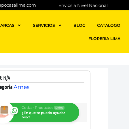
upocasalima.com
Envíos a Nivel Nacional
ARCAS
SERVICIOS
BLOG
CATALOGO
FLORERIA LIMA
U:
N/A
egoría
Arnes
Cotizar Productos
Online
¿En que te puedo ayudar
hoy?