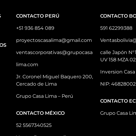
S
CONTACTO PERÚ
CONTACTO BO
+51 936 854 089
591 62299388
proyectoscasalima@gmail.com
Ventasbolivia
OS
ventascorporativas@grupocasa
calle Japón N°
UV 158 MZA 02
lima.com
Inversion Casa 
Jr. Coronel Miguel Baquero 200,
Cercado de Lima
NIP: 46828002
Grupo Casa Lima – Perú
CONTACTO E
CONTACTO MÉXICO
Grupo Casa Li
52 5567340525