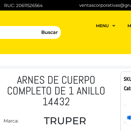
ventascorporativas@gr
RUC: 20611526564
MENU
M
Buscar
ARNES DE CUERPO
SK
COMPLETO DE 1 ANILLO
Cat
14432
TRUPER
Marca: