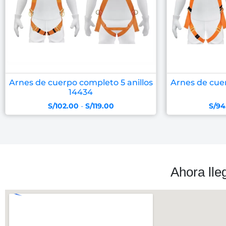
Arnes de cuerpo completo 5 anillos
Arnes de cuer
14434
S/
102.00
-
S/
119.00
S/
94
Ahora lle