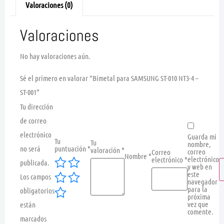
Valoraciones (0)
Valoraciones
No hay valoraciones aún.
Sé el primero en valorar “Bimetal para SAMSUNG ST-010 NT3-4 –
ST-001”
Tu dirección
de correo
electrónico
Guarda mi
Tu
Tu
nombre,
no será
puntuación
*
valoración
*
correo
Correo
Nombre
*
electrónico
electrónico
*
publicada.
y web en
este
Los campos
navegador
para la
obligatorios
próxima
vez que
están
comente.
marcados