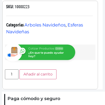
SKU:
10088223
Categorías
,
Arboles Navideños
Esferas
Navideñas
Cotizar Productos
Online
¿En que te puedo ayudar
hoy?
Añadir al carrito
Paga cómodo y seguro