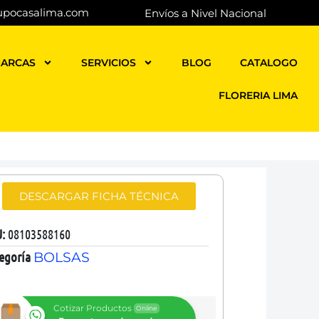
upocasalima.com
Envíos a Nivel Nacional
ARCAS
SERVICIOS
BLOG
CATALOGO
FLORERIA LIMA
DESCARGAR FICHA TÉCNICA
U:
08103588160
egoría
BOLSAS
Cotizar Productos
Online