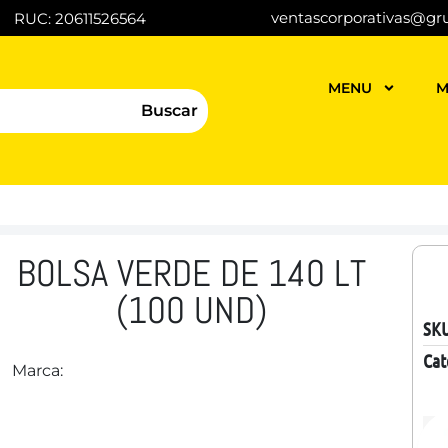
ventascorporativas@gr
RUC: 20611526564
MENU
M
Buscar
BOLSA VERDE DE 140 LT
(100 UND)
SK
Cat
Marca: