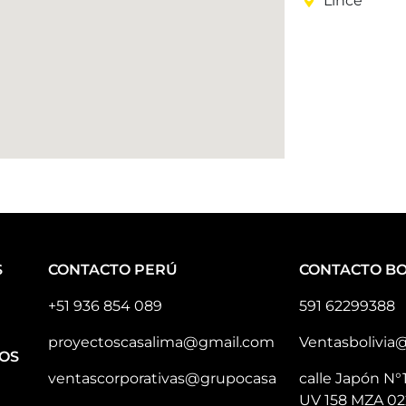
Lince
S
CONTACTO PERÚ
CONTACTO BO
+51 936 854 089
591 62299388
proyectoscasalima@gmail.com
Ventasbolivia
OS
ventascorporativas@grupocasa
calle Japón N°
UV 158 MZA 02