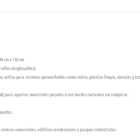
90 cm x 110 cm
.
rollos desglosables).
se utiliza para
residuos aprovechables
como vidrio, plástico limpio, metales y lat
60
) para soportar materiales pesados o con bordes cortantes sin romperse.
íquidos.
centros comerciales, edificios residenciales y parques industriales.