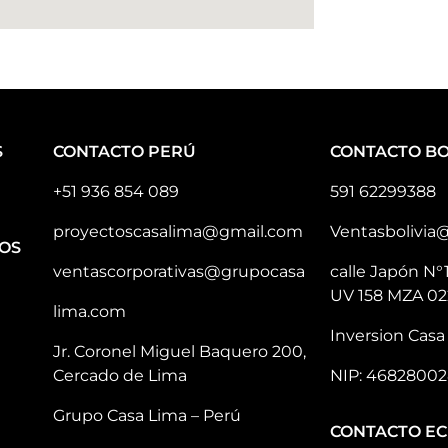
S
CONTACTO PERÚ
CONTACTO BO
+51 936 854 089
591 62299388
proyectoscasalima@gmail.com
Ventasbolivia
OS
ventascorporativas@grupocasa
calle Japón N°
UV 158 MZA 02
lima.com
Inversion Casa 
Jr. Coronel Miguel Baquero 200,
Cercado de Lima
NIP: 46828002
Grupo Casa Lima – Perú
CONTACTO E