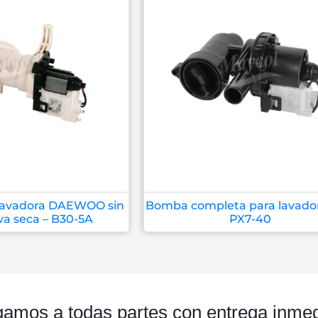
lavadora DAEWOO sin
Bomba completa para lavador
va seca – B30-5A
PX7-40
gamos a todas partes con entrega inmed