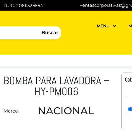
ventascorporativas@gr
RUC: 20611526564
MENU
M
Buscar
BOMBA PARA LAVADORA –
Cat
HY-PM006
NACIONAL
Marca: