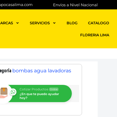
upocasalima.com
Envíos a Nivel Nacional
ARCAS
SERVICIOS
BLOG
CATALOGO
FLORERIA LIMA
egoría
bombas agua lavadoras
Cotizar Productos
Online
¿En que te puedo ayudar
hoy?