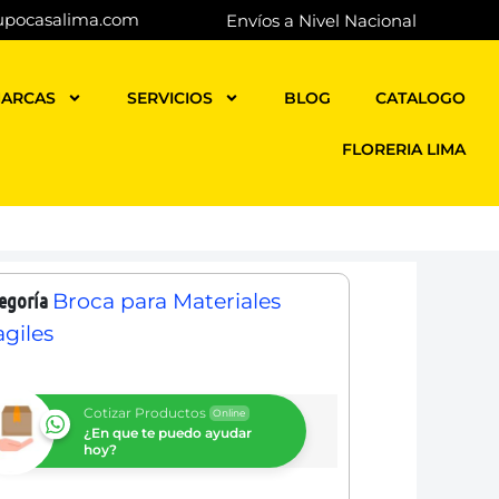
upocasalima.com
Envíos a Nivel Nacional
ARCAS
SERVICIOS
BLOG
CATALOGO
FLORERIA LIMA
egoría
Broca para Materiales
agiles
Cotizar Productos
Online
¿En que te puedo ayudar
hoy?