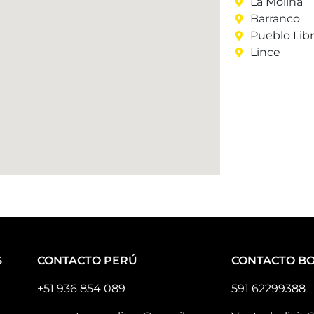
La Molina
Barranco
Pueblo Lib
Lince
S
CONTACTO PERÚ
CONTACTO BO
+51 936 854 089
591 62299388