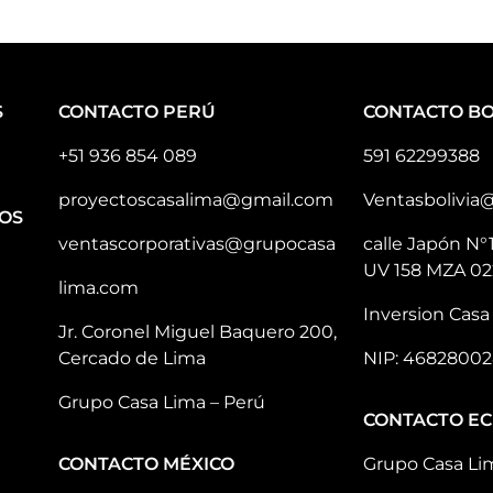
S
CONTACTO PERÚ
CONTACTO BO
+51 936 854 089
591 62299388
proyectoscasalima@gmail.com
Ventasbolivia
OS
ventascorporativas@grupocasa
calle Japón N°
UV 158 MZA 02
lima.com
Inversion Casa 
Jr. Coronel Miguel Baquero 200,
Cercado de Lima
NIP: 46828002
Grupo Casa Lima – Perú
CONTACTO E
CONTACTO MÉXICO
Grupo Casa Li