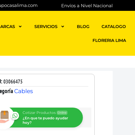
upocasalima.com
Envíos a Nivel Nacional
ARCAS
SERVICIOS
BLOG
CATALOGO
FLORERIA LIMA
U:
03066475
egoría
Cables
Cotizar Productos
Online
¿En que te puedo ayudar
hoy?