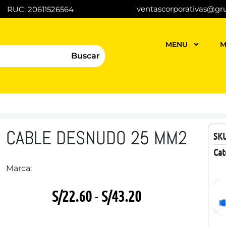
ventascorporativas@gr
RUC: 20611526564
MENU
M
Buscar
CABLE DESNUDO 25 MM2
SK
Cat
Marca:
S/
22.60
-
S/
43.20