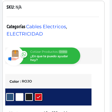
SKU:
N/A
Categorías
,
Cables Electricos
ELECTRICIDAD
Cotizar Productos
Online
¿En que te puedo ayudar
hoy?
: ROJO
Color