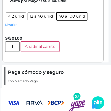
: 40 a 100 unid
Venta por mayor
<12 unid
12 a 40 unid
40 a 100 unid
Limpiar
S/
501.00
Añadir al carrito
Paga cómodo y seguro
con Mercado Pago