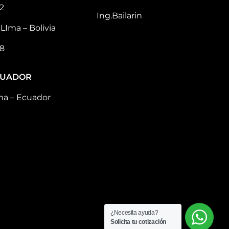
2
Ing.Bailarin
LIma – Bolivia
8
CUADOR
ma – Ecuador
¿Necesita ayuda?
Solicita tu cotización