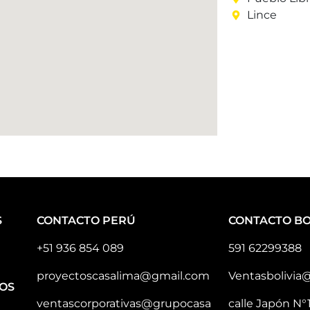
Lince
S
CONTACTO PERÚ
CONTACTO BO
+51 936 854 089
591 62299388
proyectoscasalima@gmail.com
Ventasbolivia
OS
ventascorporativas@grupocasa
calle Japón N°