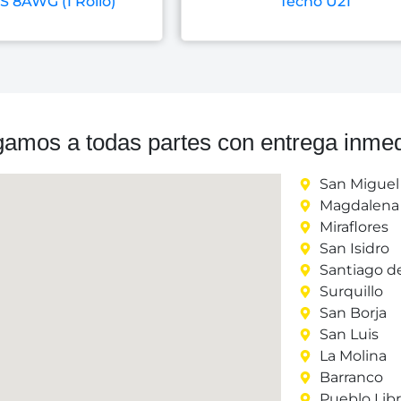
 8AWG (1 Rollo)
Techo U21
gamos a todas partes con entrega inmed
San Miguel
Magdalena 
Miraflores
San Isidro
Santiago d
Surquillo
San Borja
San Luis
La Molina
Barranco
Pueblo Lib