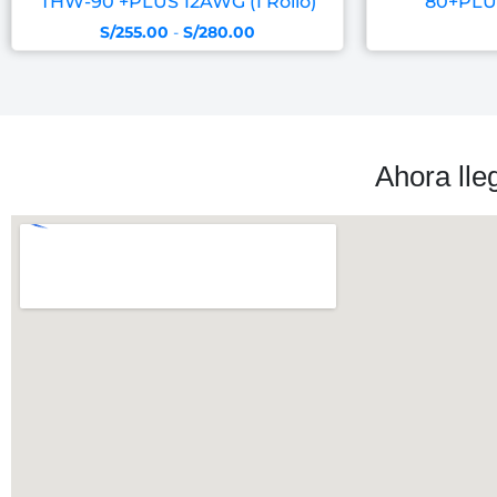
THW-90 +PLUS 12AWG (1 Rollo)
80+PLUS
S/
255.00
-
S/
280.00
Ahora lle