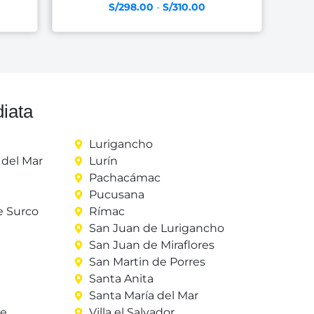
S/
298.00
-
S/
310.00
iata
Lurigancho
del Mar
Lurín
Pachacámac
Pucusana
e Surco
Rímac
San Juan de Lurigancho
San Juan de Miraflores
San Martin de Porres
Santa Anita
Santa María del Mar
re
Villa el Salvador