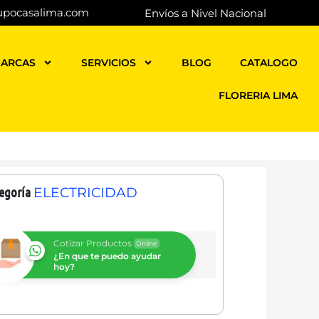
upocasalima.com
Envíos a Nivel Nacional
ARCAS
SERVICIOS
BLOG
CATALOGO
FLORERIA LIMA
egoría
ELECTRICIDAD
Cotizar Productos
Online
¿En que te puedo ayudar
hoy?