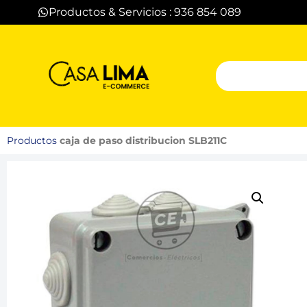
Productos & Servicios : 936 854 089
Productos
caja de paso distribucion SLB211C