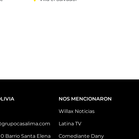
LIVIA
NOS MENCIONARON
Willax Noticias
@grupocasalima.com
Latina TV
10 Barrio Santa Elena
Comediante Dany