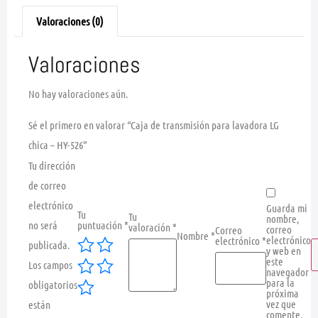
Valoraciones (0)
Valoraciones
No hay valoraciones aún.
Sé el primero en valorar “Caja de transmisión para lavadora LG
chica – HY-526”
Tu dirección
de correo
electrónico
Guarda mi
Tu
Tu
nombre,
no será
puntuación
*
valoración
*
correo
Correo
Nombre
*
electrónico
electrónico
*
publicada.
y web en
este
Los campos
navegador
para la
obligatorios
próxima
vez que
están
comente.