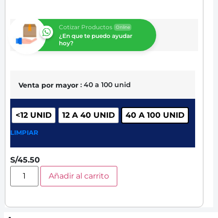
Cotizar Productos
Online
¿En que te puedo ayudar
hoy?
: 40 a 100 unid
Venta por mayor
<12 UNID
12 A 40 UNID
40 A 100 UNID
LIMPIAR
S/
45.50
Añadir al carrito