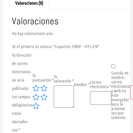
Valoraciones (0)
Valoraciones
No hay valoraciones aún.
Sé el primero en valorar “Capacitor 270UF – HY-C270”
Tu dirección
de correo
electrónico
Guarda mi
Tu
Tu
nombre,
no será
puntuación
*
valoración
*
correo
Correo
Nombre
*
electrónico
electrónico
*
publicada.
y web en
este
Los campos
navegador
para la
obligatorios
próxima
vez que
están
comente.
marcados
con
*