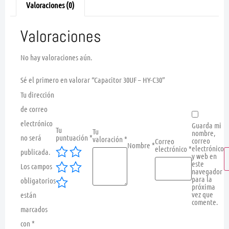
Valoraciones (0)
Valoraciones
No hay valoraciones aún.
Sé el primero en valorar “Capacitor 30UF – HY-C30”
Tu dirección
de correo
electrónico
Guarda mi
Tu
Tu
nombre,
no será
puntuación
*
valoración
*
correo
Correo
Nombre
*
electrónico
electrónico
*
publicada.
y web en
este
Los campos
navegador
para la
obligatorios
próxima
vez que
están
comente.
marcados
con
*