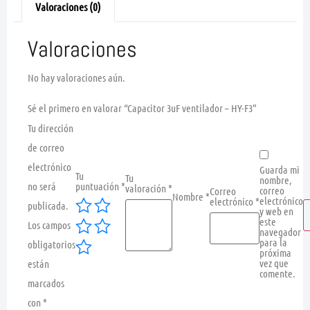
Valoraciones (0)
Valoraciones
No hay valoraciones aún.
Sé el primero en valorar “Capacitor 3uF ventilador – HY-F3”
Tu dirección
de correo
electrónico
Guarda mi
Tu
Tu
nombre,
no será
puntuación
*
valoración
*
correo
Correo
Nombre
*
electrónico
electrónico
*
publicada.
y web en
este
Los campos
navegador
para la
obligatorios
próxima
vez que
están
comente.
marcados
con
*