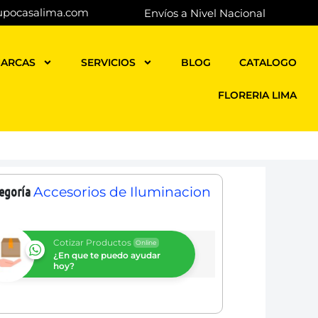
upocasalima.com
Envíos a Nivel Nacional
ARCAS
SERVICIOS
BLOG
CATALOGO
FLORERIA LIMA
egoría
Accesorios de Iluminacion
Cotizar Productos
Online
¿En que te puedo ayudar
hoy?