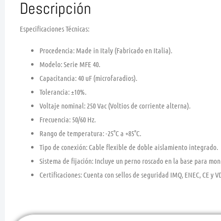
Descripción
Especificaciones Técnicas:
Procedencia:
Made in Italy (Fabricado en Italia).
Modelo:
Serie MFE 40.
Capacitancia:
40
u
F
(microfaradios).
Tolerancia:
±10%.
Voltaje nominal:
250 Vac
(Voltios de corriente alterna).
Frecuencia:
50/60 Hz.
Rango de temperatura:
-25°C a +85°C.
Tipo de conexión:
Cable flexible de doble aislamiento integrado.
Sistema de fijación:
Incluye un perno roscado en la base para mont
Certificaciones:
Cuenta con sellos de seguridad IMQ, ENEC, CE y VDE