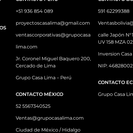
+51 936 854 089
591 62299388
proyectoscasalima@gmail.com
Ventasbolivia
OS
ventascorporativas@grupocasa
calle Japón N°
UV 158 MZA 02
lima.com
Inversion Casa 
Jr. Coronel Miguel Baquero 200,
Cercado de Lima
NIP: 46828002
Grupo Casa Lima – Perú
CONTACTO E
CONTACTO MÉXICO
Grupo Casa Li
52 5567340525
Ventas@grupocasalima.com
Ciudad de México / Hidalgo