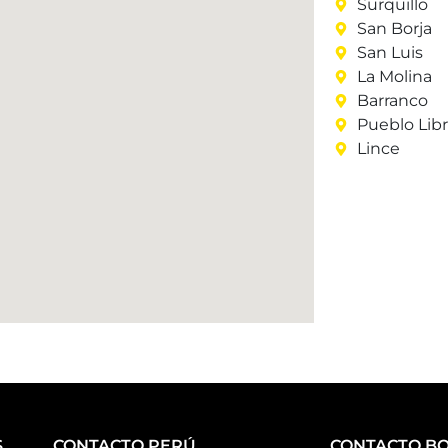
Surquillo
San Borja
San Luis
La Molina
Barranco
Pueblo Lib
Lince
S
CONTACTO PERÚ
CONTACTO BO