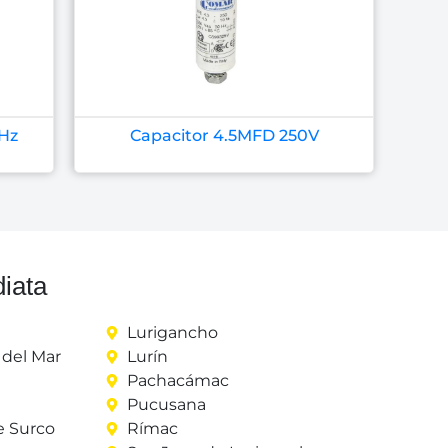
Hz
Capacitor 4.5MFD 250V
iata
Lurigancho
del Mar
Lurín
Pachacámac
Pucusana
e Surco
Rímac