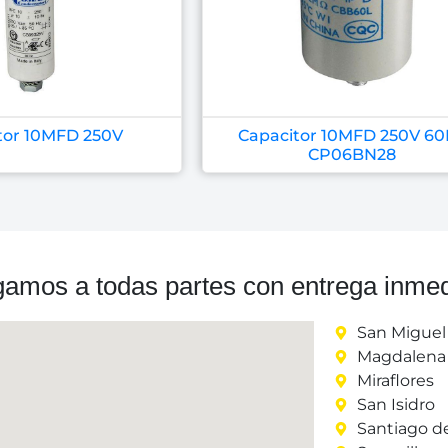
tor 10MFD 250V
Capacitor 10MFD 250V 60
CP06BN28
gamos a todas partes con entrega inmed
San Miguel
Magdalena 
Miraflores
San Isidro
Santiago d