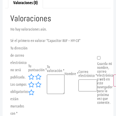
Valoraciones (0)
Valoraciones
No hay valoraciones aún.
Sé el primero en valorar “Capacitor 8UF – HY-C8”
Tu dirección
de correo
electrónico
Guarda mi
Tu
Tu
nombre,
no será
puntuación
*
valoración
*
correo
Correo
Nombre
*
electrónico
electrónico
*
publicada.
y web en
este
Los campos
navegador
para la
obligatorios
próxima
vez que
están
comente.
marcados
con
*