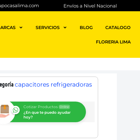
upocasalima.com
Envíos a Nivel Nacional
ARCAS
SERVICIOS
BLOG
CATALOGO
FLORERIA LIMA
egoría
capacitores refrigeradoras
Cotizar Productos
Online
¿En que te puedo ayudar
hoy?