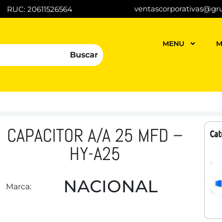
ventascorporativas@gr
RUC: 20611526564
MENU
M
Buscar
CAPACITOR A/A 25 MFD –
Cat
HY-A25
NACIONAL
Marca: