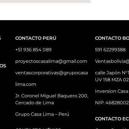
S
CONTACTO PERÚ
CONTACTO BO
+51 936 854 089
591 62299388
proyectoscasalima@gmail.com
Ventasbolivia
OS
ventascorporativas@grupocasa
calle Japón N°
UV 158 MZA 02
lima.com
Inversion Casa 
Jr. Coronel Miguel Baquero 200,
Cercado de Lima
NIP: 46828002
Grupo Casa Lima – Perú
CONTACTO E