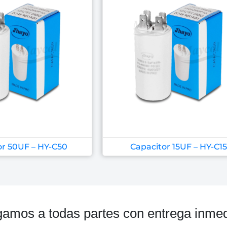
or 50UF – HY-C50
Capacitor 15UF – HY-C15
gamos a todas partes con entrega inmed