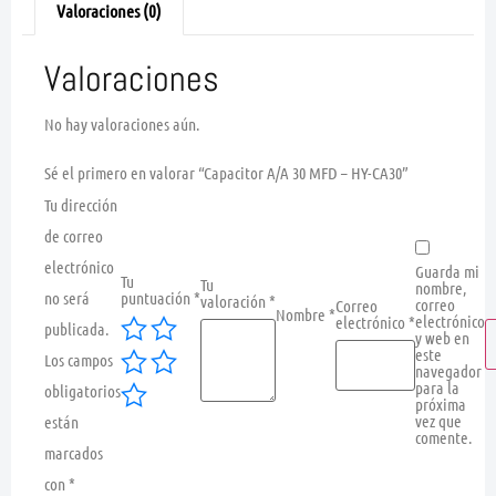
Valoraciones (0)
Valoraciones
No hay valoraciones aún.
Sé el primero en valorar “Capacitor A/A 30 MFD – HY-CA30”
Tu dirección
de correo
electrónico
Guarda mi
Tu
Tu
nombre,
no será
puntuación
*
valoración
*
correo
Correo
Nombre
*
electrónico
electrónico
*
publicada.
y web en
este
Los campos
navegador
para la
obligatorios
próxima
vez que
están
comente.
marcados
con
*