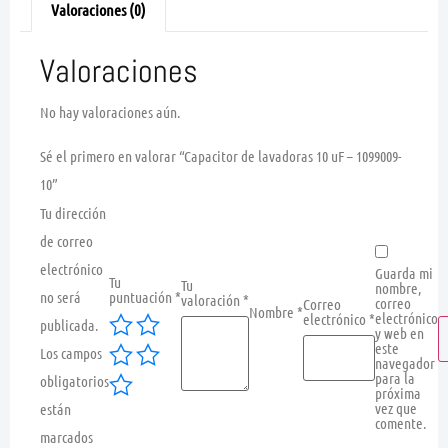
Valoraciones (0)
Valoraciones
No hay valoraciones aún.
Sé el primero en valorar “Capacitor de lavadoras 10 uF – 1099009-
10”
Tu dirección
de correo
electrónico
Guarda mi
Tu
Tu
nombre,
no será
puntuación
*
valoración
*
correo
Correo
Nombre
*
electrónico
electrónico
*
publicada.
y web en
este
Los campos
navegador
para la
obligatorios
próxima
vez que
están
comente.
marcados