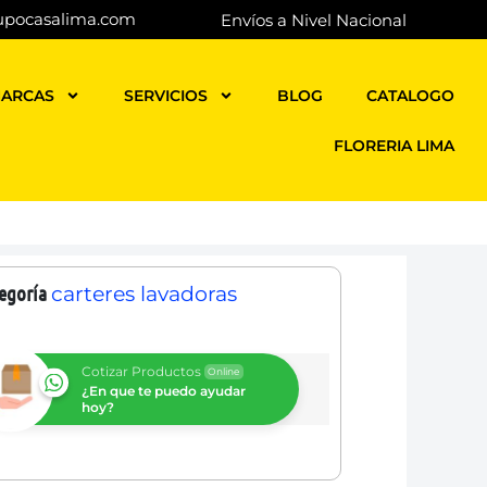
upocasalima.com
Envíos a Nivel Nacional
ARCAS
SERVICIOS
BLOG
CATALOGO
FLORERIA LIMA
egoría
carteres lavadoras
Cotizar Productos
Online
¿En que te puedo ayudar
hoy?