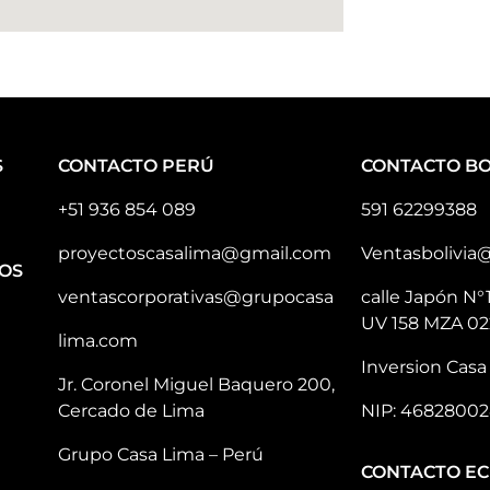
S
CONTACTO PERÚ
CONTACTO BO
+51 936 854 089
591 62299388
proyectoscasalima@gmail.com
Ventasbolivia
OS
ventascorporativas@grupocasa
calle Japón N°
UV 158 MZA 02
lima.com
Inversion Casa 
Jr. Coronel Miguel Baquero 200,
Cercado de Lima
NIP: 46828002
Grupo Casa Lima – Perú
CONTACTO E