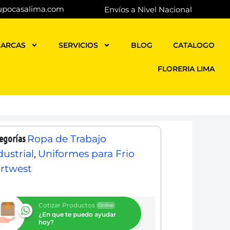
upocasalima.com
Envíos a Nivel Nacional
ARCAS
SERVICIOS
BLOG
CATALOGO
FLORERIA LIMA
egorías
Ropa de Trabajo
,
dustrial
Uniformes para Frio
rtwest
Cotizar Productos
Online
¿En que te puedo ayudar
hoy?