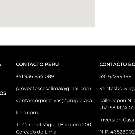
S
CONTACTO PERÚ
CONTACTO BO
+51 936 854 089
591 62299388
proyectoscasalima@gmail.com
Ventasbolivia
OS
ventascorporativas@grupocasa
calle Japón N°
UV 158 MZA 02
lima.com
Inversion Casa 
Jr. Coronel Miguel Baquero 200,
Cercado de Lima
NIP: 46828002