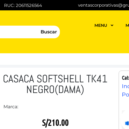
ventascorporativas@gr
RUC: 20611526564
MENU
M
Buscar
CASACA SOFTSHELL TK41
Cat
NEGRO(DAMA)
In
Po
Marca:
S/
210.00