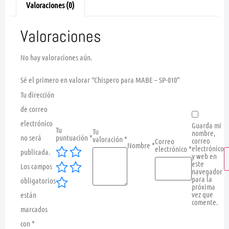
Valoraciones (0)
Valoraciones
No hay valoraciones aún.
Sé el primero en valorar “Chispero para MABE – SP-010”
Tu dirección
de correo
electrónico
Guarda mi
Tu
Tu
nombre,
no será
puntuación
*
valoración
*
correo
Correo
Nombre
*
electrónico
electrónico
*
publicada.
y web en
este
Los campos
navegador
para la
obligatorios
próxima
vez que
están
comente.
marcados
con
*