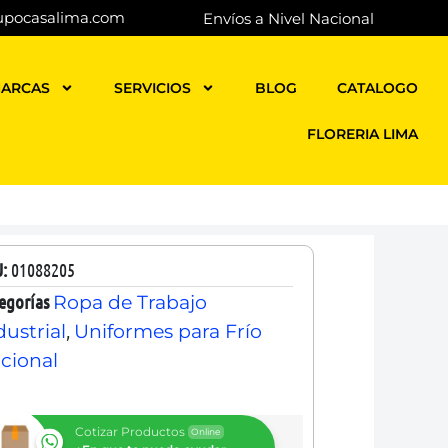
upocasalima.com
Envíos a Nivel Nacional
ARCAS
SERVICIOS
BLOG
CATALOGO
FLORERIA LIMA
U:
01088205
egorías
Ropa de Trabajo
,
dustrial
Uniformes para Frío
cional
Cotizar Productos
Online