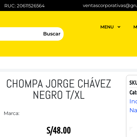
ventascorporativas@gr
RUC: 20611526564
MENU
M
Buscar
CHOMPA JORGE CHÁVEZ
SK
NEGRO T/XL
Cat
In
Na
Marca:
S/
48.00