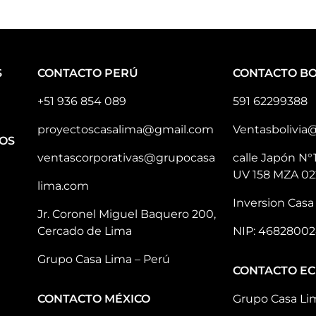
S
CONTACTO PERÚ
CONTACTO BO
+51 936 854 089
591 62299388
proyectoscasalima@gmail.com
Ventasbolivia
OS
ventascorporativas@grupocasa
calle Japón N°
UV 158 MZA 02
lima.com
Inversion Casa 
Jr. Coronel Miguel Baquero 200,
Cercado de Lima
NIP: 46828002
Grupo Casa Lima – Perú
CONTACTO E
CONTACTO MÉXICO
Grupo Casa Li