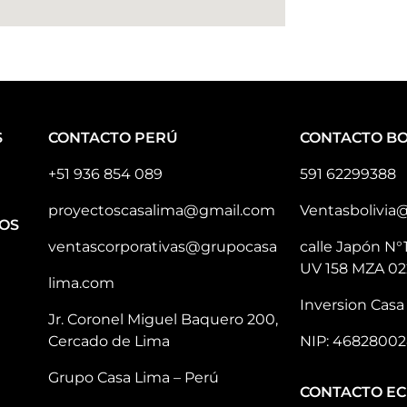
S
CONTACTO PERÚ
CONTACTO BO
+51 936 854 089
591 62299388
proyectoscasalima@gmail.com
Ventasbolivia
OS
ventascorporativas@grupocasa
calle Japón N°
UV 158 MZA 02
lima.com
Inversion Casa 
Jr. Coronel Miguel Baquero 200,
Cercado de Lima
NIP: 46828002
Grupo Casa Lima – Perú
CONTACTO E