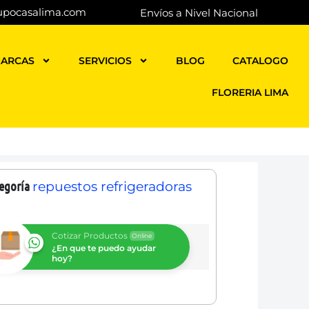
upocasalima.com
Envíos a Nivel Nacional
ARCAS
SERVICIOS
BLOG
CATALOGO
FLORERIA LIMA
egoría
repuestos refrigeradoras
Cotizar Productos
Online
¿En que te puedo ayudar
hoy?