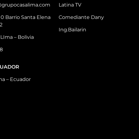
@grupocasalima.com
Latina TV
10 Barrio Santa Elena
Comediante Dany
2
Ing.Bailarin
LIma – Bolivia
8
CUADOR
ma – Ecuador