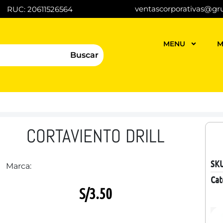
ventascorporativas@gr
RUC: 20611526564
MENU
M
Buscar
CORTAVIENTO DRILL
SK
Marca:
Cat
S/
3.50