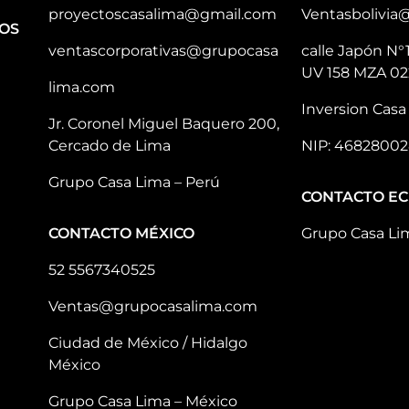
proyectoscasalima@gmail.com
Ventasbolivia
OS
ventascorporativas@grupocasa
calle Japón N°
UV 158 MZA 02
lima.com
Inversion Casa 
Jr. Coronel Miguel Baquero 200,
Cercado de Lima
NIP: 46828002
Grupo Casa Lima – Perú
CONTACTO E
CONTACTO MÉXICO
Grupo Casa Li
52 5567340525
Ventas@grupocasalima.com
Ciudad de México / Hidalgo
México
Grupo Casa Lima – México