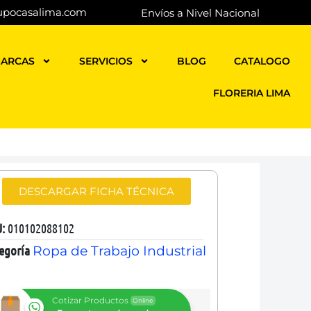
upocasalima.com
Envíos a Nivel Nacional
ARCAS
SERVICIOS
BLOG
CATALOGO
FLORERIA LIMA
DESCARGAR FICHA TÉCNICA
U:
010102088102
egoría
Ropa de Trabajo Industrial
Cotizar Productos
Online