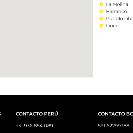
La Molina
Barranco
Pueblo Lib
Lince
S
CONTACTO PERÚ
CONTACTO BO
+51 936 854 089
591 62299388