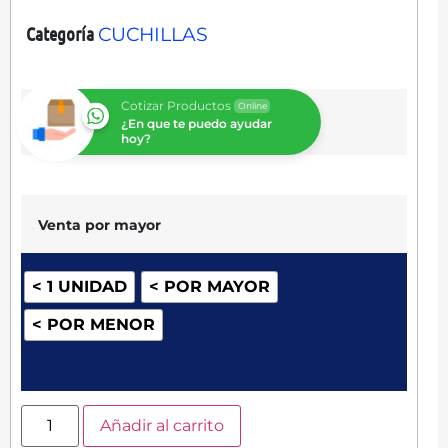
Categoría
CUCHILLAS
Cotizar Productos
Online
¿En que te puedo ayudar
hoy?
Venta por mayor
< 1 UNIDAD
< POR MAYOR
< POR MENOR
Añadir al carrito