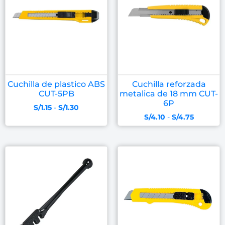
Cuchilla de plastico ABS
Cuchilla reforzada
CUT-5PB
metalica de 18 mm CUT-
6P
S/
1.15
-
S/
1.30
S/
4.10
-
S/
4.75