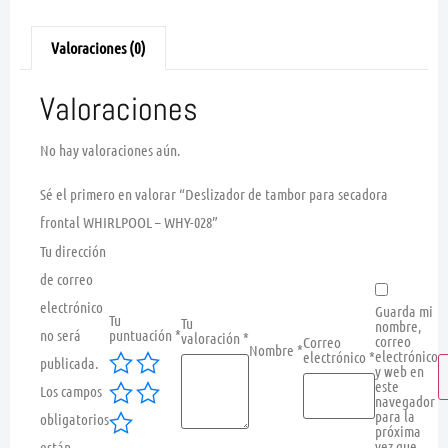
Valoraciones (0)
Valoraciones
No hay valoraciones aún.
Sé el primero en valorar “Deslizador de tambor para secadora
frontal WHIRLPOOL – WHY-028”
Tu dirección
de correo
electrónico
Guarda mi
Tu
Tu
nombre,
no será
puntuación
*
valoración
*
correo
Correo
Nombre
*
electrónico
electrónico
*
publicada.
y web en
este
Los campos
navegador
para la
obligatorios
próxima
vez que
están