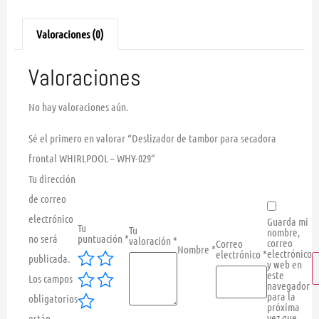
Valoraciones (0)
Valoraciones
No hay valoraciones aún.
Sé el primero en valorar “Deslizador de tambor para secadora
frontal WHIRLPOOL – WHY-029”
Tu dirección
de correo
electrónico
Guarda mi
Tu
Tu
nombre,
no será
puntuación
*
valoración
*
correo
Correo
Nombre
*
electrónico
electrónico
*
publicada.
y web en
este
Los campos
navegador
para la
obligatorios
próxima
vez que
están