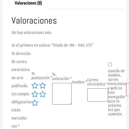
Valoraciones (0)
Valoraciones
No hay valoraciones aún.
Sé el primero en valorar “Diodo de 10A – NAC-273”
Tu dirección
de correo
electrónico
Guarda mi
Tu
Tu
nombre,
no será
puntuación
*
valoración
*
correo
Correo
Nombre
*
electrónico
electrónico
*
publicada.
y web en
este
Los campos
navegador
para la
obligatorios
próxima
vez que
están
comente.
marcados
con
*