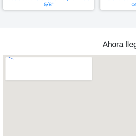
5/8″
c
Ahora lle