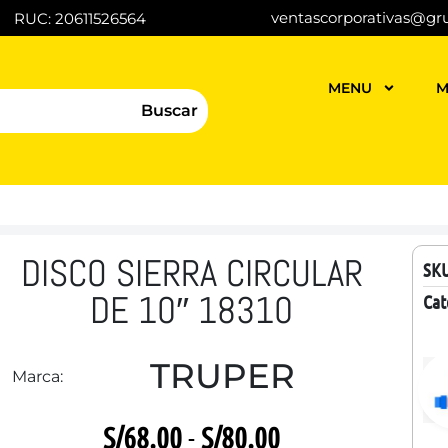
ventascorporativas@gr
RUC: 20611526564
MENU
M
Buscar
DISCO SIERRA CIRCULAR
SK
DE 10″ 18310
Cat
TRUPER
Marca:
S/
68.00
-
S/
80.00