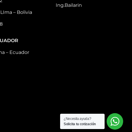
2
Ing.Bailarin
LIma – Bolivia
8
CUADOR
ma – Ecuador
¿Necesita ayuda?
Solicita tu cotización