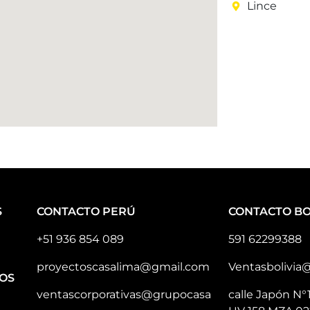
Lince
S
CONTACTO PERÚ
CONTACTO BO
+51 936 854 089
591 62299388
proyectoscasalima@gmail.com
Ventasbolivia
OS
ventascorporativas@grupocasa
calle Japón N°