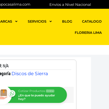
upocasalima.com
Envíos a Nivel Nacional
ARCAS
SERVICIOS
BLOG
CATALOGO
FLORERIA LIMA
U:
N/A
egoría
Discos de Sierra
Cotizar Productos
Online
¿En que te puedo ayudar
hoy?