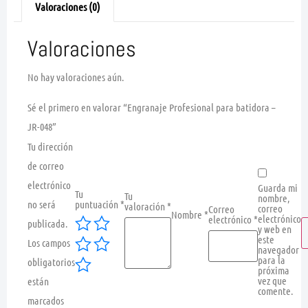
Valoraciones (0)
Valoraciones
No hay valoraciones aún.
Sé el primero en valorar “Engranaje Profesional para batidora –
JR-048”
Tu dirección
de correo
electrónico
Guarda mi
Tu
Tu
nombre,
no será
puntuación
*
valoración
*
correo
Correo
Nombre
*
electrónico
electrónico
*
publicada.
y web en
este
Los campos
navegador
para la
obligatorios
próxima
vez que
están
comente.
marcados